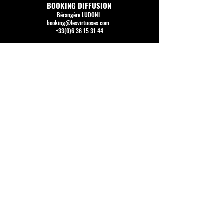
BOOKING DIFFUSION
Bérangère LUDONI
booking@lesvirtuoses.com
+33(0)6 36 15 31 44
COMMUNICATION PRESSE
Julien CADEZ
julien@lesvirtuoses.com
TECHNIQUE
François CLION
technique@lesvirtuoses.com
+33(0)7 66 02 05 36