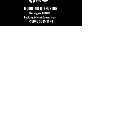
BOOKING DIFFUSION
Bérangère LUDONI
booking@lesvirtuoses.com
+33(0)6 36 15 31 44
COMMUNICATION PRESSE
Julien CADEZ
julien@lesvirtuoses.com
TECHNIQUE
François CLION
technique@lesvirtuoses.com
+33(0)7 66 02 05 36