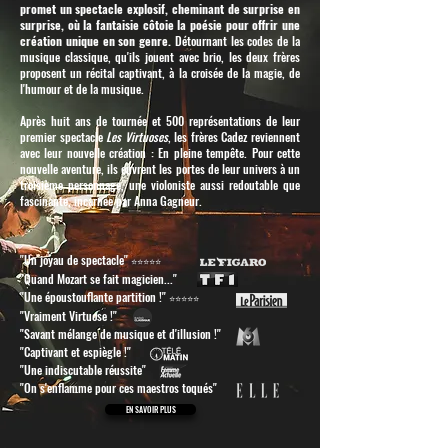
promet un spectacle explosif, cheminant de surprise en
surprise, où la fantaisie côtoie la poésie pour offrir une
création unique en son genre.
Détournant les codes de la
musique classique, qu'ils jouent avec brio, les deux frères
proposent un récital captivant, à la croisée de la magie, de
l'humour et de la musique.
Après huit ans de tournée et 500 représentations de leur
premier spectacle
Les Virtuoses
, les frères Cadez reviennent
avec leur nouvelle création : En pleine tempête. Pour cette
nouvelle aventure, ils ouvrent les portes de leur univers à un
troisième personnage, une violoniste aussi redoutable que
fascinante, incarnée par Anna Gagneur. ​
"Un joyau de spectacle"
⭐
⭐⭐⭐⭐
"Quand Mozart se fait magicien..."
"Une époustouflante partition !"
⭐⭐⭐⭐⭐
"Vraiment Virtuose !"
"Savant mélange de musique et d'illusion !"
"Captivant et espiègle !"
"Une indiscutable réussite"
"On s'enflamme pour ces maestros toqués"
EN SAVOIR PLUS