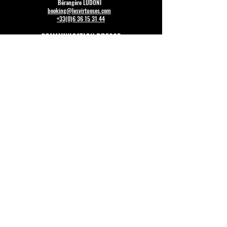
Bérangère LUDONI
booking@lesvirtuoses.com
+33(0)6 36 15 31 44
COMMUNICATION PRESSE
Julien CADEZ
julien@lesvirtuoses.com
TECHNIQUE
François CLION
technique@lesvirtuoses.com
+33(0)7 66 02 05 36